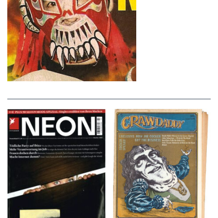
NEON – OKTOBER
Crawdaddy – June/11/72
2008