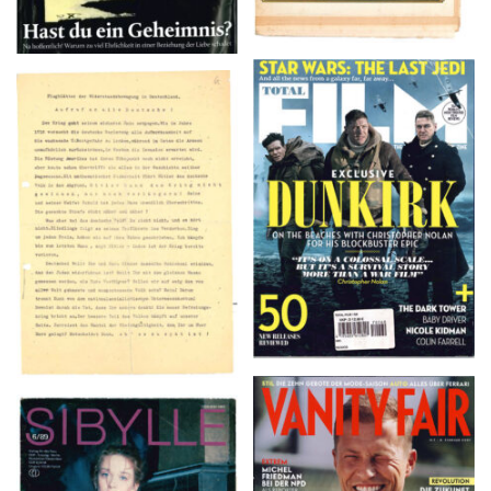
TOTAL FILM #260 –
Flugblätter der Weissen
SUMMER 2017
Rose – V, Januar 1943
VANITY FAIR – Nr. 7 –
SIBYLLE 6/89
8. Februar 2007