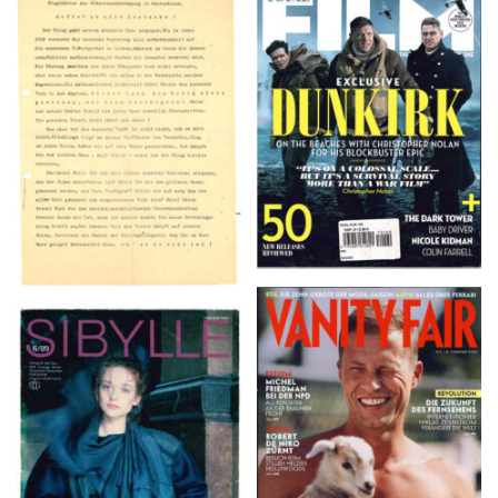
TOTAL FILM #260 –
Flugblätter der Weissen
SUMMER 2017
Rose – V, Januar 1943
VANITY FAIR – Nr. 7 –
SIBYLLE 6/89
8. Februar 2007