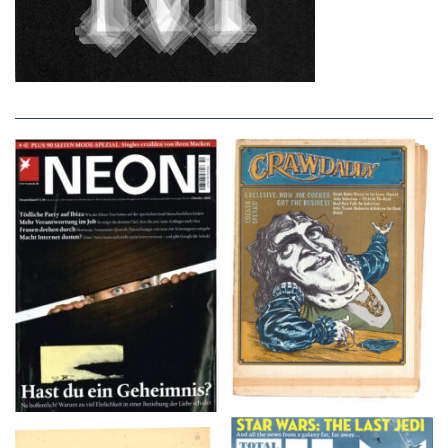
NEON – OKTOBER
Crawdaddy – June/11/72
2008