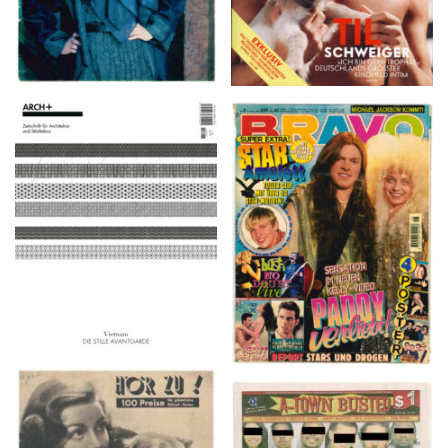
ARCH+ Nr. 226, Herbst
BRAVO – Nr. 8, 13. Febr.
2016
1997
HÖR ZU! – 1949,
A-TOWN BUSTED –