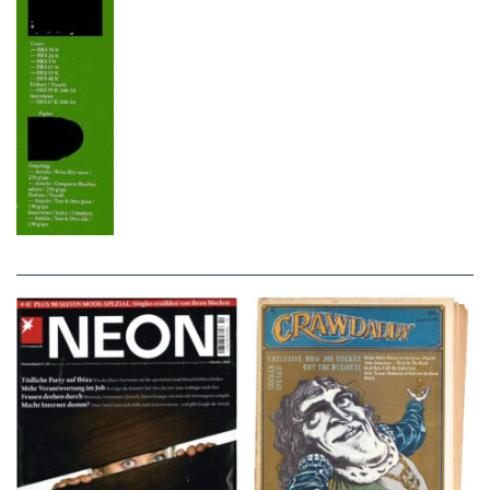
NEON – OKTOBER
Crawdaddy – June/11/72
2008