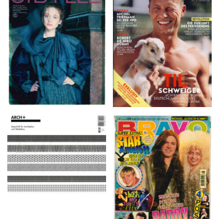
VANITY FAIR – Nr. 7 –
SIBYLLE 6/89
8. Februar 2007
ARCH+ Nr. 226, Herbst
BRAVO – Nr. 8, 13. Febr.
2016
1997