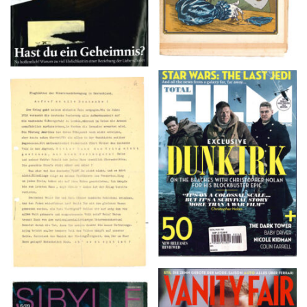
TOTAL FILM #260 –
Flugblätter der Weissen
SUMMER 2017
Rose – V, Januar 1943