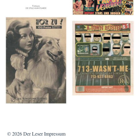
HÖR ZU! – 1949,
A-TOWN BUSTED –
NUMMER 10, Woche
8/15/16–9/1/16
vom 27. Februar bis 05.
März
© 2026
Der Leser
Impressum