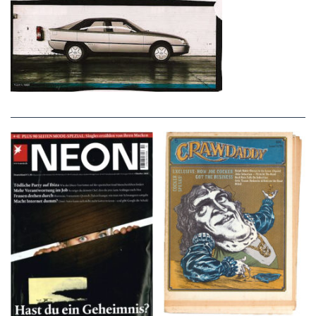
NEON – OKTOBER
Crawdaddy – June/11/72
2008