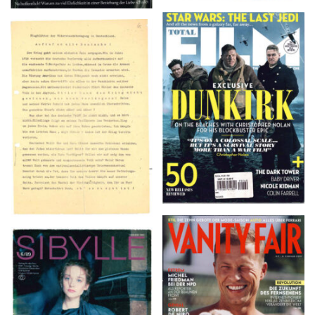
TOTAL FILM #260 –
Flugblätter der Weissen
SUMMER 2017
Rose – V, Januar 1943
VANITY FAIR – Nr. 7 –
SIBYLLE 6/89
8. Februar 2007