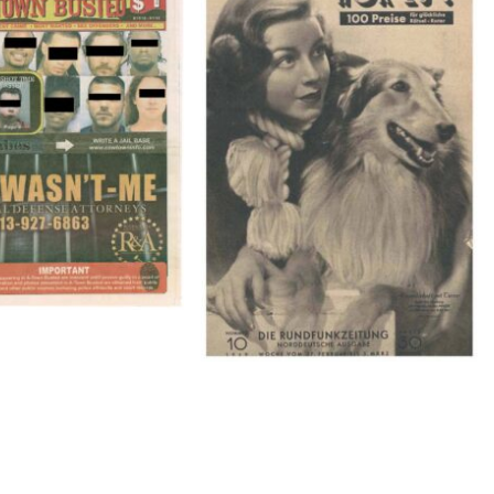
BUSTED – 8/15/16–
HÖR ZU! – 1949, NUMMER 10,
9/1/16
Woche vom 27. Februar bis 05.
März