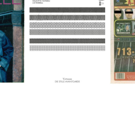
9
A-TOWN 
ARCH+ Nr. 226, Herbst 2016