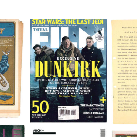
TOTAL FILM #260 – SUMMER
Flugblätte
/11/72
2017