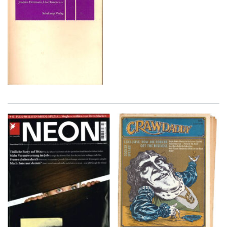
NEON – OKTOBER
Crawdaddy – June/11/72
2008