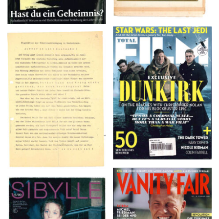
TOTAL FILM #260 –
Flugblätter der Weissen
SUMMER 2017
Rose – V, Januar 1943
VANITY FAIR – Nr. 7 –
SIBYLLE 6/89
8. Februar 2007