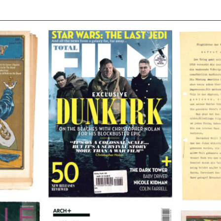
TOTAL FILM #260 – SUMMER
Flugblätte
/11/72
2017