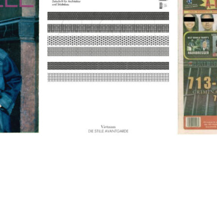
9
A-TOWN 
ARCH+ Nr. 226, Herbst 2016