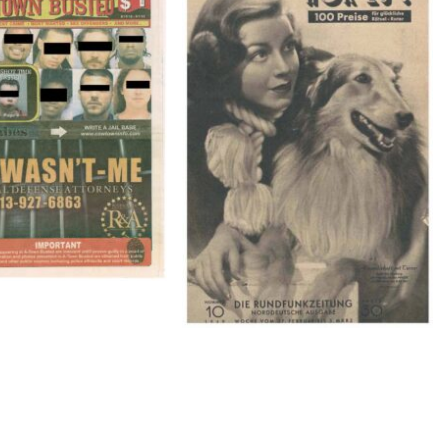
BUSTED – 8/15/16–
HÖR ZU! – 1949, NUMMER 10,
9/1/16
Woche vom 27. Februar bis 05.
März