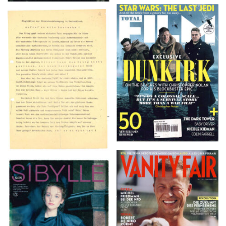
TOTAL FILM #260 –
Flugblätter der Weissen
SUMMER 2017
Rose – V, Januar 1943
VANITY FAIR – Nr. 7 –
SIBYLLE 6/89
8. Februar 2007