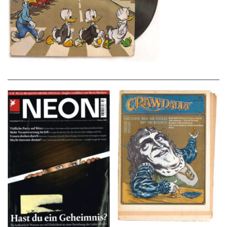
NEON – OKTOBER
Crawdaddy – June/11/72
2008