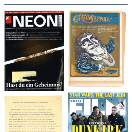
NEON – OKTOBER
Crawdaddy – June/11/72
2008
TOTAL FILM #260 –
Flugblätter der Weissen
SUMMER 2017
Rose – V, Januar 1943