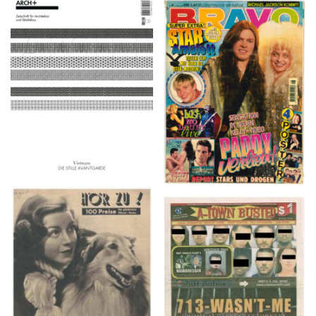
ARCH+ Nr. 226, Herbst
BRAVO – Nr. 8, 13. Febr.
2016
1997
HÖR ZU! – 1949,
A-TOWN BUSTED –
NUMMER 10, Woche
8/15/16–9/1/16
vom 27. Februar bis 05.
März