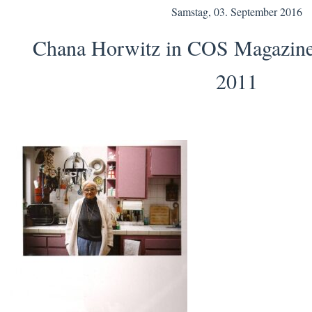
Samstag, 03. September 2016
Chana Horwitz in COS Magazine
2011