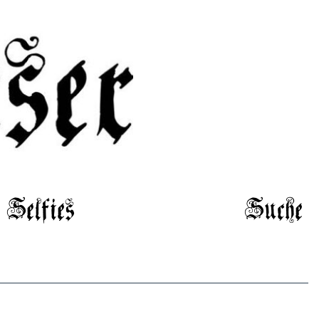
Selfies
Suche