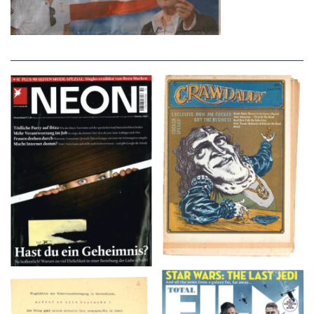
NEON – OKTOBER
Crawdaddy – June/11/72
2008