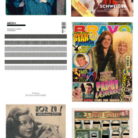
ARCH+ Nr. 226, Herbst
BRAVO – Nr. 8, 13. Febr.
2016
1997
HÖR ZU! – 1949,
A-TOWN BUSTED –
NUMMER 10, Woche
8/15/16–9/1/16
vom 27. Februar bis 05.