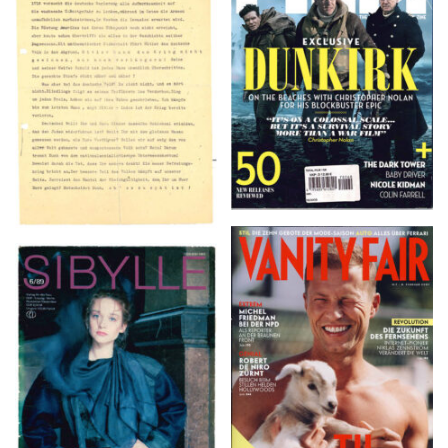
TOTAL FILM #260 –
Flugblätter der Weissen
SUMMER 2017
Rose – V, Januar 1943
VANITY FAIR – Nr. 7 –
SIBYLLE 6/89
8. Februar 2007