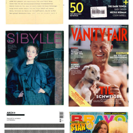
VANITY FAIR – Nr. 7 –
SIBYLLE 6/89
8. Februar 2007
ARCH+ Nr. 226, Herbst
BRAVO – Nr. 8, 13. Febr.