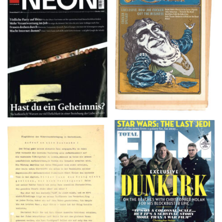
NEON – OKTOBER
Crawdaddy – June/11/72
2008
TOTAL FILM #260 –
Flugblätter der Weissen
SUMMER 2017
Rose – V, Januar 1943