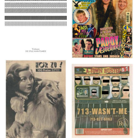
2016
1997
HÖR ZU! – 1949,
A-TOWN BUSTED –
NUMMER 10, Woche
8/15/16–9/1/16
vom 27. Februar bis 05.
März