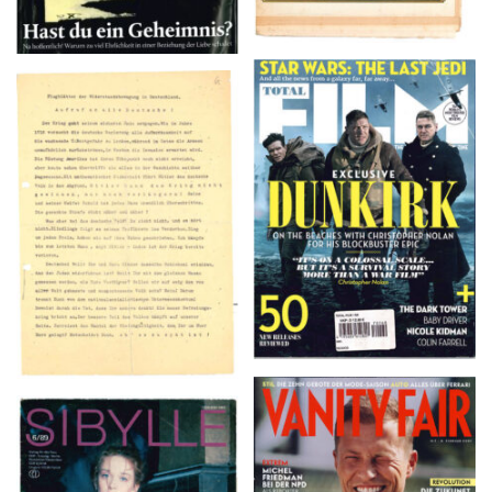
TOTAL FILM #260 –
Flugblätter der Weissen
SUMMER 2017
Rose – V, Januar 1943
VANITY FAIR – Nr. 7 –
SIBYLLE 6/89
8. Februar 2007