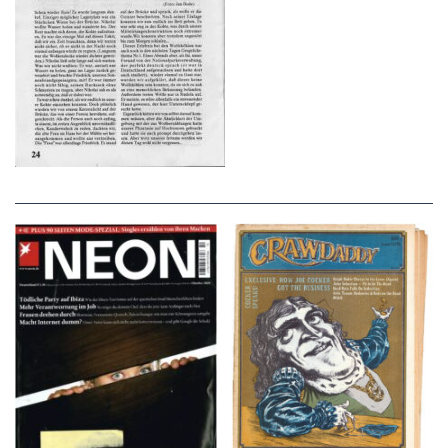
NEON – OKTOBER
Crawdaddy – June/11/72
2008