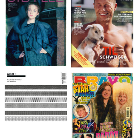
VANITY FAIR – Nr. 7 –
SIBYLLE 6/89
8. Februar 2007
ARCH+ Nr. 226, Herbst
BRAVO – Nr. 8, 13. Febr.
2016
1997