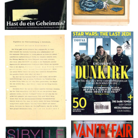
TOTAL FILM #260 –
Flugblätter der Weissen
SUMMER 2017
Rose – V, Januar 1943