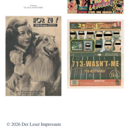
HÖR ZU! – 1949,
A-TOWN BUSTED –
NUMMER 10, Woche
8/15/16–9/1/16
vom 27. Februar bis 05.
März
© 2026
Der Leser
Impressum