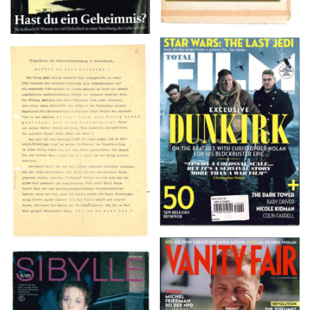
TOTAL FILM #260 –
Flugblätter der Weissen
SUMMER 2017
Rose – V, Januar 1943
VANITY FAIR – Nr. 7 –
SIBYLLE 6/89
8. Februar 2007