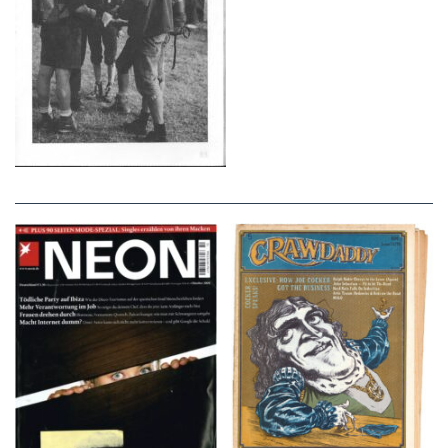
NEON – OKTOBER
Crawdaddy – June/11/72
2008