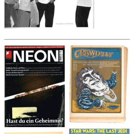
NEON – OKTOBER
Crawdaddy – June/11/72
2008