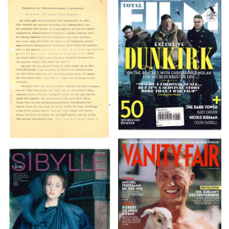
TOTAL FILM #260 –
Flugblätter der Weissen
SUMMER 2017
Rose – V, Januar 1943
VANITY FAIR – Nr. 7 –
SIBYLLE 6/89
8. Februar 2007