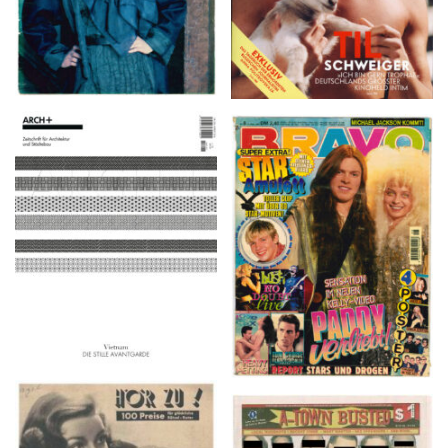
ARCH+ Nr. 226, Herbst
BRAVO – Nr. 8, 13. Febr.
2016
1997
HÖR ZU! – 1949,