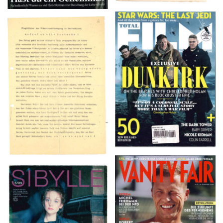
TOTAL FILM #260 –
Flugblätter der Weissen
SUMMER 2017
Rose – V, Januar 1943
VANITY FAIR – Nr. 7 –
SIBYLLE 6/89
8. Februar 2007