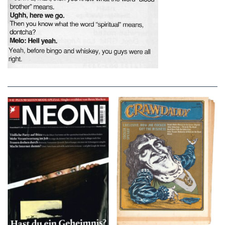
NEON – OKTOBER
Crawdaddy – June/11/72
2008