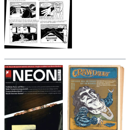
NEON – OKTOBER
Crawdaddy – June/11/72
2008