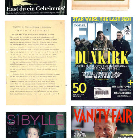
TOTAL FILM #260 –
Flugblätter der Weissen
SUMMER 2017
Rose – V, Januar 1943
VANITY FAIR – Nr. 7 –
SIBYLLE 6/89
8. Februar 2007