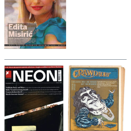
NEON – OKTOBER
Crawdaddy – June/11/72
2008