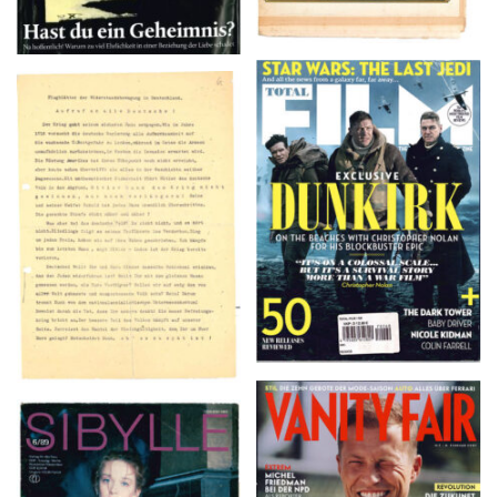
TOTAL FILM #260 –
Flugblätter der Weissen
SUMMER 2017
Rose – V, Januar 1943
VANITY FAIR – Nr. 7 –
SIBYLLE 6/89
8. Februar 2007