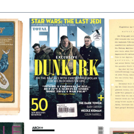
TOTAL FILM #260 – SUMMER
Flugblätte
/11/72
2017