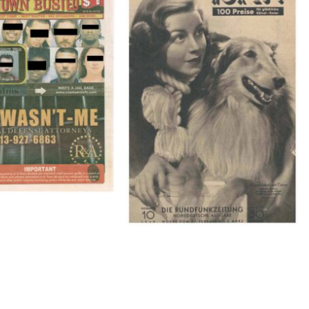
BUSTED – 8/15/16–
HÖR ZU! – 1949, NUMMER 10,
9/1/16
Woche vom 27. Februar bis 05.
März