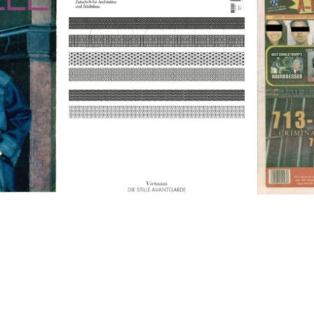
9
A-TOWN 
ARCH+ Nr. 226, Herbst 2016