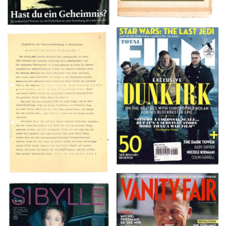
TOTAL FILM #260 –
Flugblätter der Weissen
SUMMER 2017
Rose – V, Januar 1943
VANITY FAIR – Nr. 7 –
SIBYLLE 6/89
8. Februar 2007