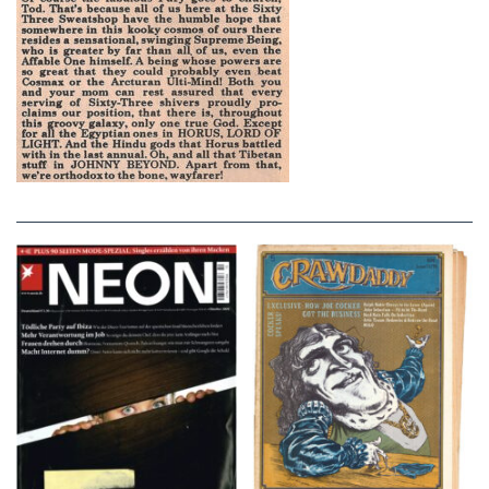
NEON – OKTOBER
Crawdaddy – June/11/72
2008