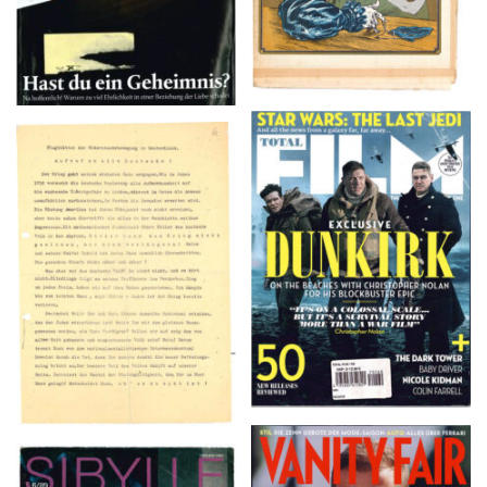
TOTAL FILM #260 –
Flugblätter der Weissen
SUMMER 2017
Rose – V, Januar 1943