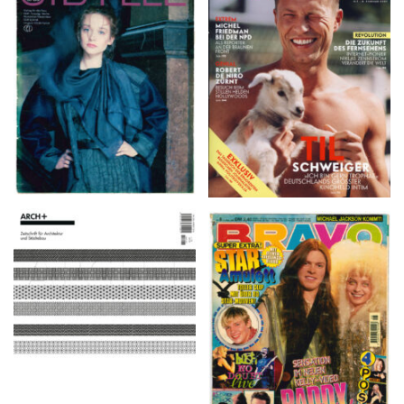
VANITY FAIR – Nr. 7 –
SIBYLLE 6/89
8. Februar 2007
ARCH+ Nr. 226, Herbst
BRAVO – Nr. 8, 13. Febr.
2016
1997