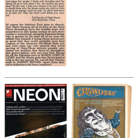
NEON – OKTOBER
Crawdaddy – June/11/72
2008