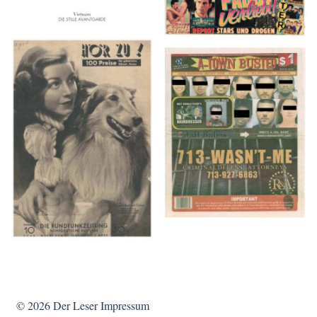
HÖR ZU! – 1949,
A-TOWN BUSTED –
NUMMER 10, Woche
8/15/16–9/1/16
vom 27. Februar bis 05.
März
© 2026
Der Leser
Impressum