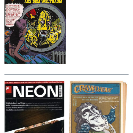
NEON – OKTOBER
Crawdaddy – June/11/72
2008