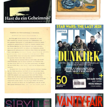
TOTAL FILM #260 –
Flugblätter der Weissen
SUMMER 2017
Rose – V, Januar 1943