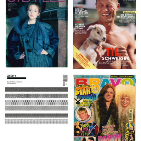
VANITY FAIR – Nr. 7 –
SIBYLLE 6/89
8. Februar 2007
ARCH+ Nr. 226, Herbst
BRAVO – Nr. 8, 13. Febr.
2016
1997