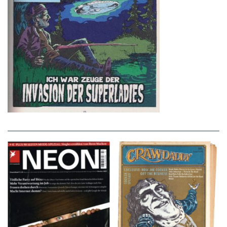
NEON – OKTOBER
Crawdaddy – June/11/72
2008