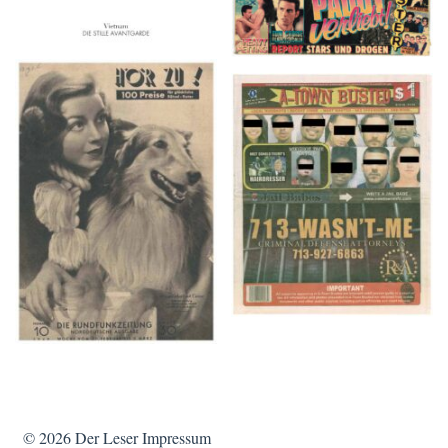
HÖR ZU! – 1949,
A-TOWN BUSTED –
NUMMER 10, Woche
8/15/16–9/1/16
vom 27. Februar bis 05.
März
© 2026
Der Leser
Impressum