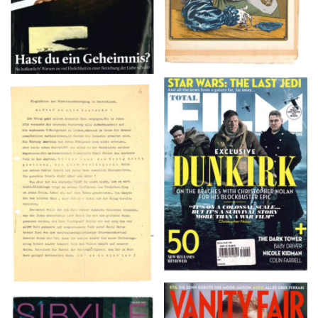
TOTAL FILM #260 –
Flugblätter der Weissen
SUMMER 2017
Rose – V, Januar 1943