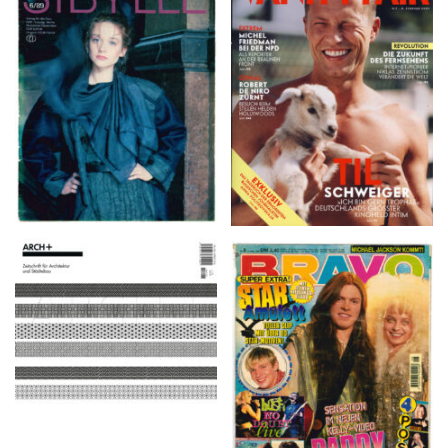
VANITY FAIR – Nr. 7 –
SIBYLLE 6/89
8. Februar 2007
ARCH+ Nr. 226, Herbst
BRAVO – Nr. 8, 13. Febr.
2016
1997