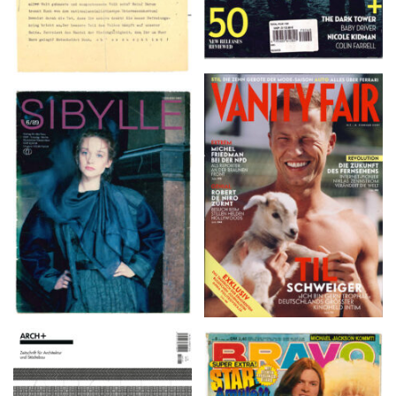
VANITY FAIR – Nr. 7 –
SIBYLLE 6/89
8. Februar 2007
ARCH+ Nr. 226, Herbst
BRAVO – Nr. 8, 13. Febr.