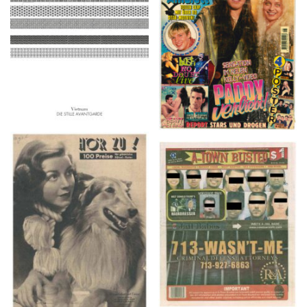
2016
1997
HÖR ZU! – 1949,
A-TOWN BUSTED –
NUMMER 10, Woche
8/15/16–9/1/16
vom 27. Februar bis 05.
März