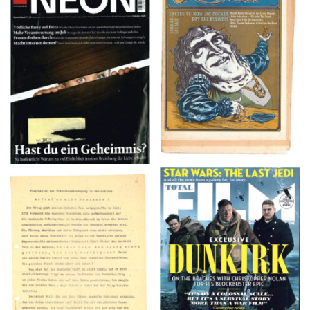
NEON – OKTOBER
Crawdaddy – June/11/72
2008
TOTAL FILM #260 –
Flugblätter der Weissen
SUMMER 2017
Rose – V, Januar 1943