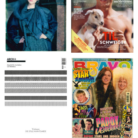
ARCH+ Nr. 226, Herbst
BRAVO – Nr. 8, 13. Febr.
2016
1997