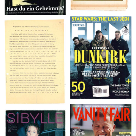
TOTAL FILM #260 –
Flugblätter der Weissen
SUMMER 2017
Rose – V, Januar 1943
VANITY FAIR – Nr. 7 –
SIBYLLE 6/89
8. Februar 2007