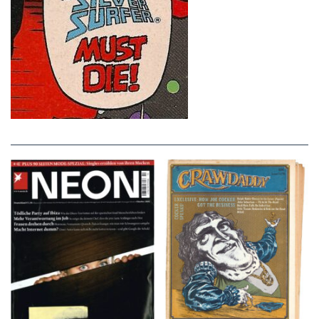
NEON – OKTOBER
Crawdaddy – June/11/72
2008