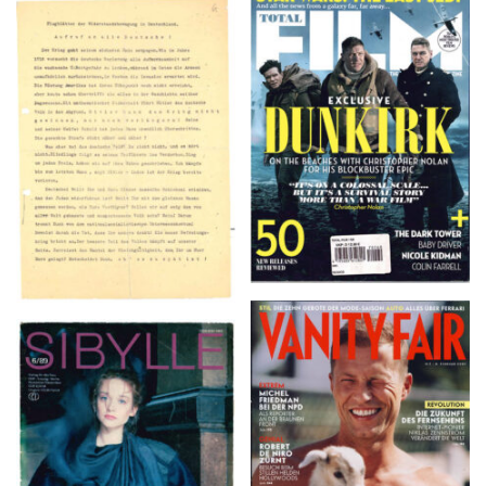
TOTAL FILM #260 –
Flugblätter der Weissen
SUMMER 2017
Rose – V, Januar 1943
VANITY FAIR – Nr. 7 –
SIBYLLE 6/89
8. Februar 2007