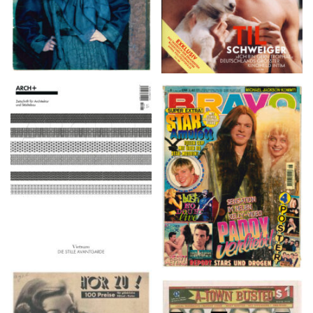
ARCH+ Nr. 226, Herbst
BRAVO – Nr. 8, 13. Febr.
2016
1997
HÖR ZU! – 1949,