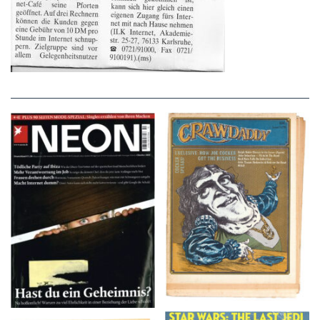
NEON – OKTOBER
Crawdaddy – June/11/72
2008