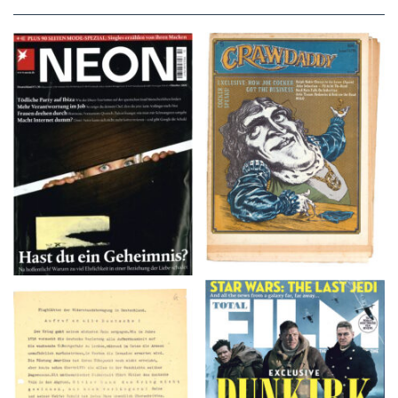
NEON – OKTOBER
Crawdaddy – June/11/72
2008
TOTAL FILM #260 –
Flugblätter der Weissen
SUMMER 2017
Rose – V, Januar 1943