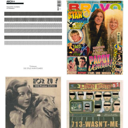
ARCH+ Nr. 226, Herbst
BRAVO – Nr. 8, 13. Febr.
2016
1997
HÖR ZU! – 1949,
A-TOWN BUSTED –
NUMMER 10, Woche
8/15/16–9/1/16
vom 27. Februar bis 05.
März