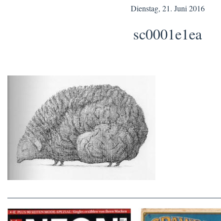
Dienstag, 21. Juni 2016
sc0001e1ea