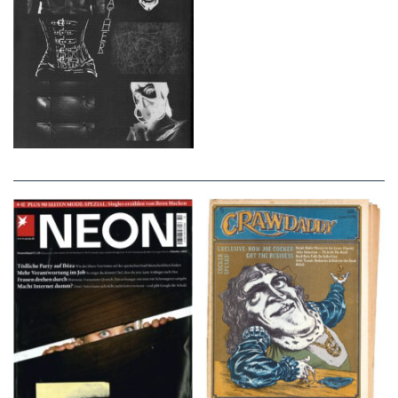
NEON – OKTOBER
Crawdaddy – June/11/72
2008