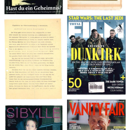
TOTAL FILM #260 –
Flugblätter der Weissen
SUMMER 2017
Rose – V, Januar 1943
VANITY FAIR – Nr. 7 –
SIBYLLE 6/89
8. Februar 2007