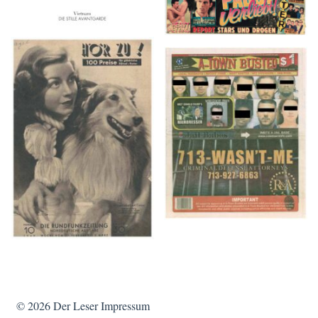
HÖR ZU! – 1949,
A-TOWN BUSTED –
NUMMER 10, Woche
8/15/16–9/1/16
vom 27. Februar bis 05.
März
© 2026
Der Leser
Impressum