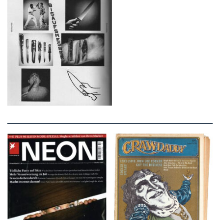
NEON – OKTOBER
Crawdaddy – June/11/72
2008