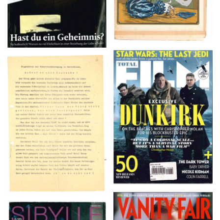
TOTAL FILM #260 –
Flugblätter der Weissen
SUMMER 2017
Rose – V, Januar 1943