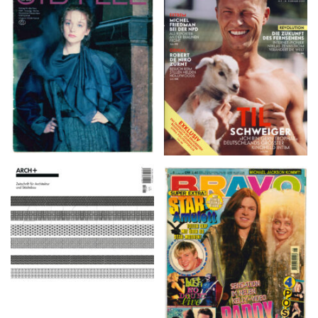
VANITY FAIR – Nr. 7 –
SIBYLLE 6/89
8. Februar 2007
ARCH+ Nr. 226, Herbst
BRAVO – Nr. 8, 13. Febr.
2016
1997