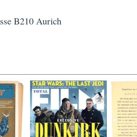
asse B210 Aurich
TOTAL FILM #260 – SUMMER
Flugblätte
/11/72
2017