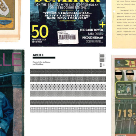
9
A-TOWN 
ARCH+ Nr. 226, Herbst 2016