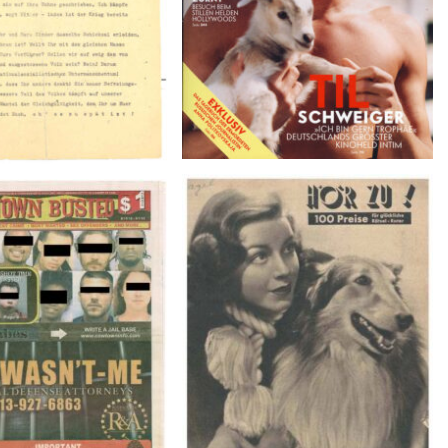
BUSTED – 8/15/16–
HÖR ZU! – 1949, NUMMER 10,
9/1/16
Woche vom 27. Februar bis 05.
März