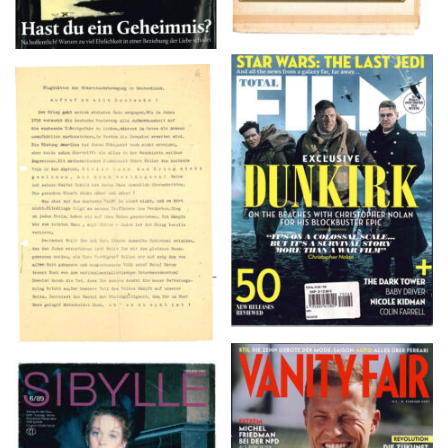
TOTAL FILM #260 –
Flugblätter der Weissen
SUMMER 2017
Rose – V, Januar 1943
VANITY FAIR – Nr. 7 –
SIBYLLE 6/89
8. Februar 2007