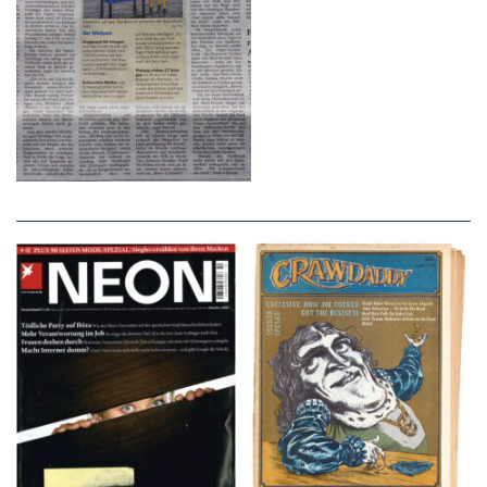
NEON – OKTOBER
Crawdaddy – June/11/72
2008