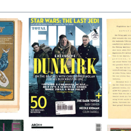
TOTAL FILM #260 – SUMMER
Flugblätte
/11/72
2017