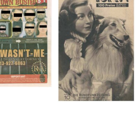
BUSTED – 8/15/16–
HÖR ZU! – 1949, NUMMER 10,
9/1/16
Woche vom 27. Februar bis 05.
März