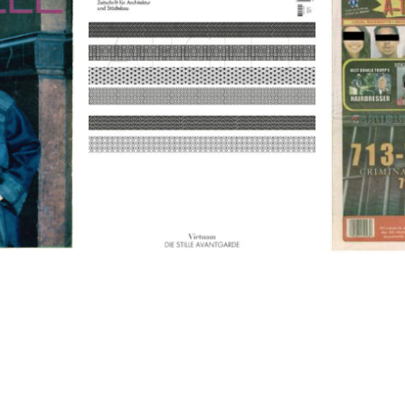
9
A-TOWN 
ARCH+ Nr. 226, Herbst 2016