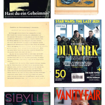
TOTAL FILM #260 –
Flugblätter der Weissen
SUMMER 2017
Rose – V, Januar 1943
VANITY FAIR – Nr. 7 –