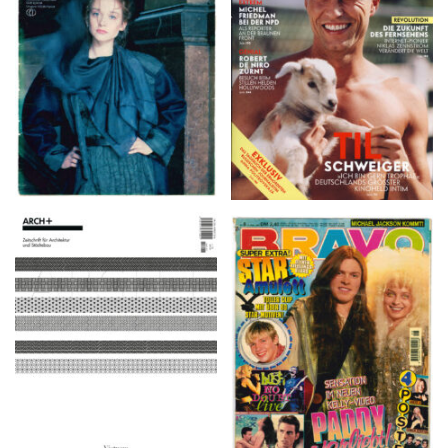
SIBYLLE 6/89
8. Februar 2007
ARCH+ Nr. 226, Herbst
BRAVO – Nr. 8, 13. Febr.
2016
1997