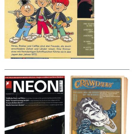
NEON – OKTOBER
Crawdaddy – June/11/72
2008