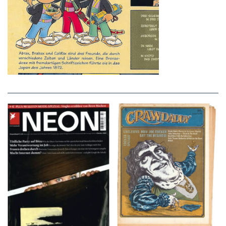
NEON – OKTOBER
Crawdaddy – June/11/72
2008