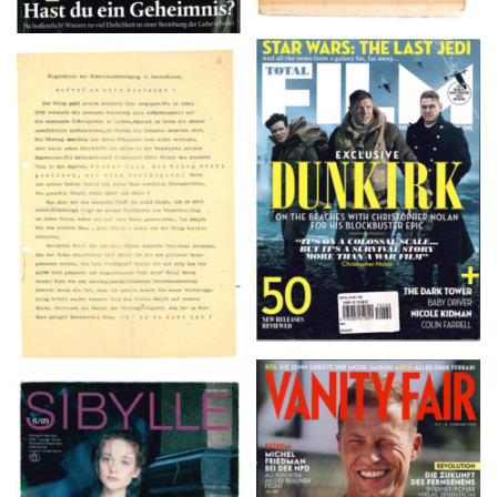
TOTAL FILM #260 –
Flugblätter der Weissen
SUMMER 2017
Rose – V, Januar 1943
VANITY FAIR – Nr. 7 –
SIBYLLE 6/89
8. Februar 2007