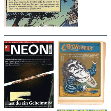
NEON – OKTOBER
Crawdaddy – June/11/72
2008