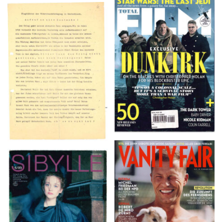
TOTAL FILM #260 –
Flugblätter der Weissen
SUMMER 2017
Rose – V, Januar 1943
VANITY FAIR – Nr. 7 –
SIBYLLE 6/89
8. Februar 2007