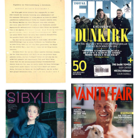
TOTAL FILM #260 –
Flugblätter der Weissen
SUMMER 2017
Rose – V, Januar 1943
VANITY FAIR – Nr. 7 –
SIBYLLE 6/89
8. Februar 2007