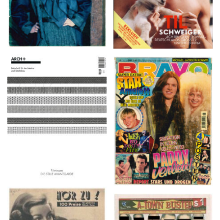
ARCH+ Nr. 226, Herbst
BRAVO – Nr. 8, 13. Febr.
2016
1997
HÖR ZU! – 1949,