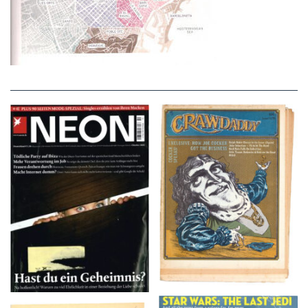
NEON – OKTOBER
Crawdaddy – June/11/72
2008