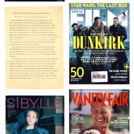
TOTAL FILM #260 –
Flugblätter der Weissen
SUMMER 2017
Rose – V, Januar 1943
VANITY FAIR – Nr. 7 –
SIBYLLE 6/89
8. Februar 2007