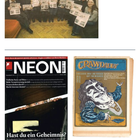
NEON – OKTOBER
Crawdaddy – June/11/72
2008