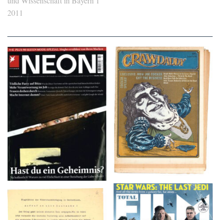
NEON – OKTOBER
Crawdaddy – June/11/72
2008
TOTAL FILM #260 –