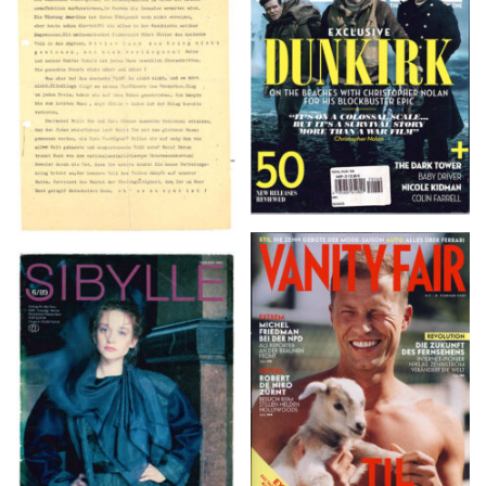
Flugblätter der Weissen
SUMMER 2017
Rose – V, Januar 1943
VANITY FAIR – Nr. 7 –
SIBYLLE 6/89
8. Februar 2007