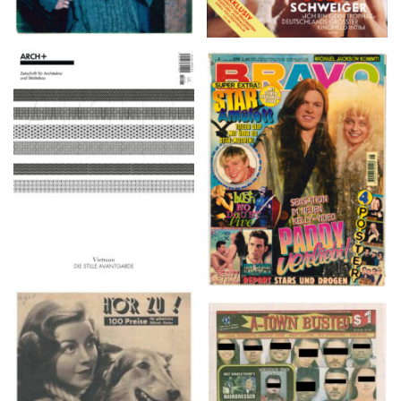
ARCH+ Nr. 226, Herbst
BRAVO – Nr. 8, 13. Febr.
2016
1997
HÖR ZU! – 1949,
A-TOWN BUSTED –
NUMMER 10, Woche
8/15/16–9/1/16
vom 27. Februar bis 05.