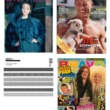
VANITY FAIR – Nr. 7 –
SIBYLLE 6/89
8. Februar 2007
ARCH+ Nr. 226, Herbst
BRAVO – Nr. 8, 13. Febr.
2016
1997