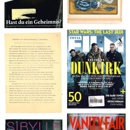
TOTAL FILM #260 –
Flugblätter der Weissen
SUMMER 2017
Rose – V, Januar 1943