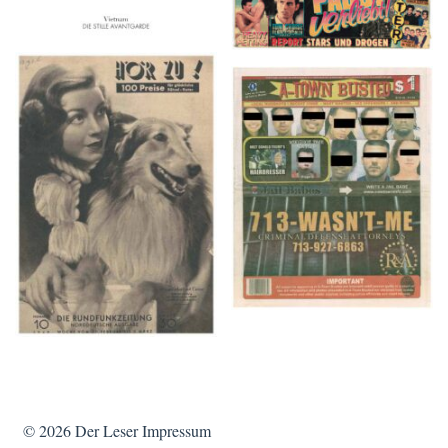
HÖR ZU! – 1949,
A-TOWN BUSTED –
NUMMER 10, Woche
8/15/16–9/1/16
vom 27. Februar bis 05.
März
© 2026
Der Leser
Impressum