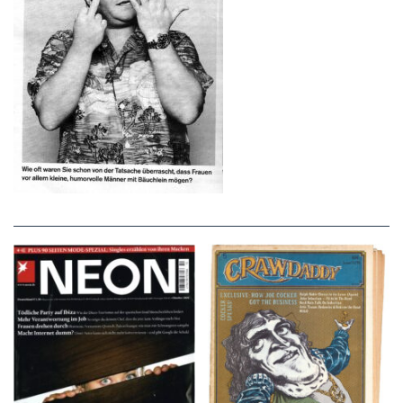
NEON – OKTOBER
Crawdaddy – June/11/72
2008