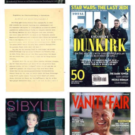
TOTAL FILM #260 –
Flugblätter der Weissen
SUMMER 2017
Rose – V, Januar 1943
VANITY FAIR – Nr. 7 –
SIBYLLE 6/89
8. Februar 2007