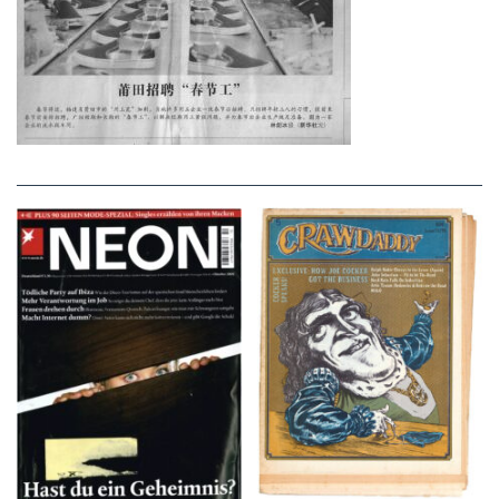
NEON – OKTOBER
Crawdaddy – June/11/72
2008