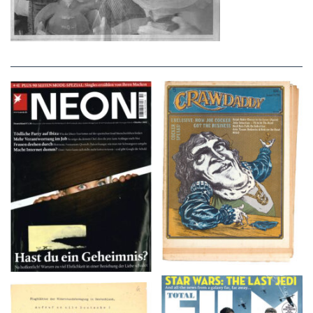
NEON – OKTOBER
Crawdaddy – June/11/72
2008