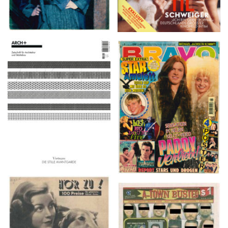
ARCH+ Nr. 226, Herbst
BRAVO – Nr. 8, 13. Febr.
2016
1997
HÖR ZU! – 1949,
A-TOWN BUSTED –
NUMMER 10, Woche
8/15/16–9/1/16