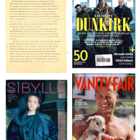
TOTAL FILM #260 –
Flugblätter der Weissen
SUMMER 2017
Rose – V, Januar 1943
VANITY FAIR – Nr. 7 –
SIBYLLE 6/89
8. Februar 2007