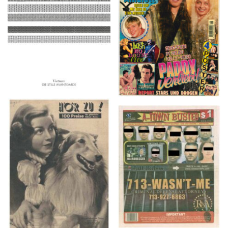
2016
1997
HÖR ZU! – 1949,
A-TOWN BUSTED –
NUMMER 10, Woche
8/15/16–9/1/16
vom 27. Februar bis 05.
März