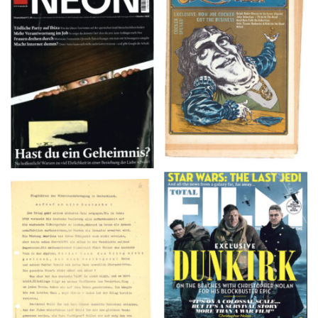
NEON – OKTOBER
Crawdaddy – June/11/72
2008
TOTAL FILM #260 –
Flugblätter der Weissen
SUMMER 2017
Rose – V, Januar 1943