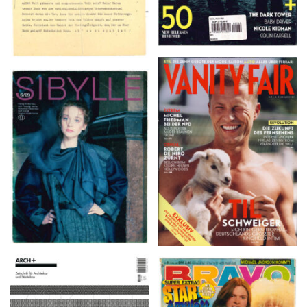
VANITY FAIR – Nr. 7 –
SIBYLLE 6/89
8. Februar 2007
ARCH+ Nr. 226, Herbst
BRAVO – Nr. 8, 13. Febr.