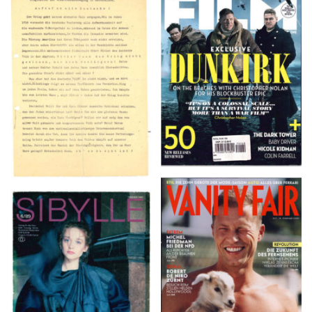
TOTAL FILM #260 –
Flugblätter der Weissen
SUMMER 2017
Rose – V, Januar 1943
VANITY FAIR – Nr. 7 –
SIBYLLE 6/89
8. Februar 2007