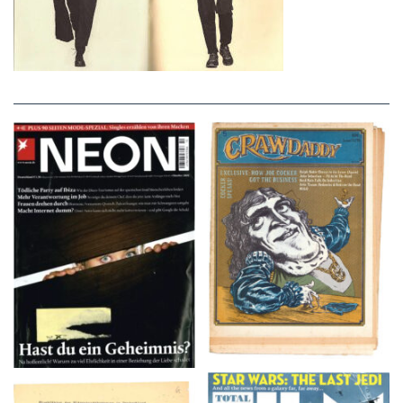
NEON – OKTOBER
Crawdaddy – June/11/72
2008