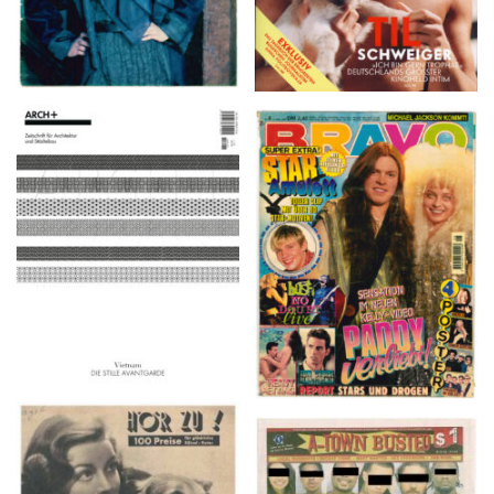
ARCH+ Nr. 226, Herbst
BRAVO – Nr. 8, 13. Febr.
2016
1997
HÖR ZU! – 1949,
A-TOWN BUSTED –
NUMMER 10, Woche