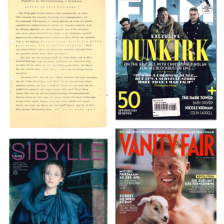
TOTAL FILM #260 –
Flugblätter der Weissen
SUMMER 2017
Rose – V, Januar 1943
VANITY FAIR – Nr. 7 –
SIBYLLE 6/89
8. Februar 2007