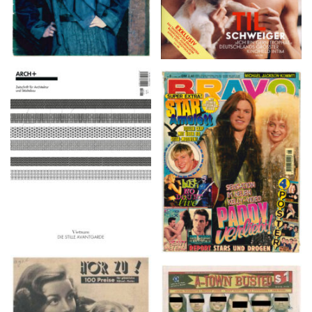
ARCH+ Nr. 226, Herbst
BRAVO – Nr. 8, 13. Febr.
2016
1997
HÖR ZU! – 1949,
A-TOWN BUSTED –
NUMMER 10, Woche