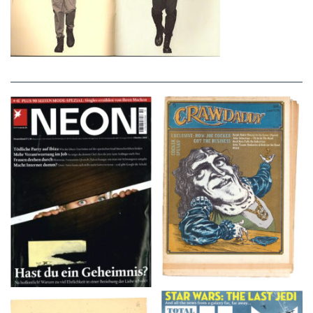
NEON – OKTOBER
Crawdaddy – June/11/72
2008