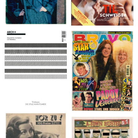
ARCH+ Nr. 226, Herbst
BRAVO – Nr. 8, 13. Febr.
2016
1997
HÖR ZU! – 1949,
A-TOWN BUSTED –
NUMMER 10, Woche