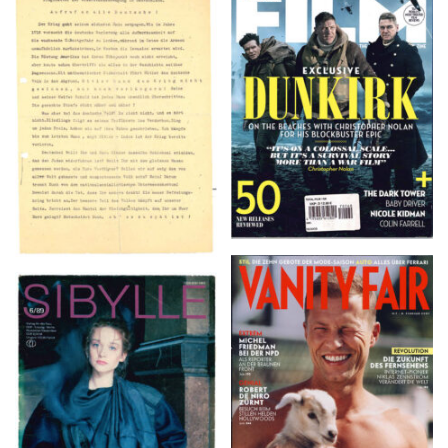
TOTAL FILM #260 –
Flugblätter der Weissen
SUMMER 2017
Rose – V, Januar 1943
VANITY FAIR – Nr. 7 –
SIBYLLE 6/89
8. Februar 2007