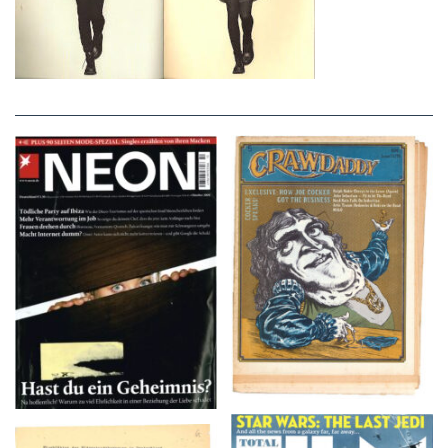
NEON – OKTOBER
Crawdaddy – June/11/72
2008