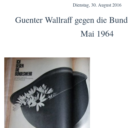
Dienstag, 30. August 2016
Guenter Wallraff gegen die Bun
Mai 1964