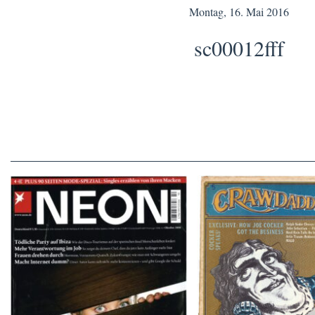
Montag, 16. Mai 2016
sc00012fff
Crawdaddy – June
NEON – OKTOBER 2008