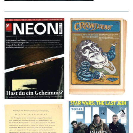
NEON – OKTOBER
Crawdaddy – June/11/72
2008
TOTAL FILM #260 –
Flugblätter der Weissen
SUMMER 2017
Rose – V, Januar 1943