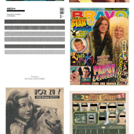
ARCH+ Nr. 226, Herbst
BRAVO – Nr. 8, 13. Febr.
2016
1997
HÖR ZU! – 1949,
A-TOWN BUSTED –
NUMMER 10, Woche
8/15/16–9/1/16
vom 27. Februar bis 05.
März